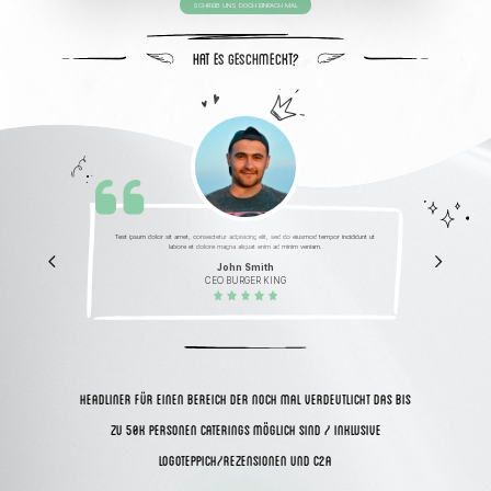
SCHREIB UNS DOCH EINFACH MAL
HAT ES GESCHMECKT?
Test ipsum dolor sit amet, consectetur adipisicing elit, sed do eiusmod tempor incididunt ut
labore et dolore magna aliquat enim ad minim veniam.
John Smith
CEO BURGER KING
HEADLINER FÜR EINEN BEREICH DER NOCH MAL VERDEUTLICHT DAS BIS
ZU 50k PERSONEN CATERINGS MÖGLICH SIND / inklusive
LOGOTEPPICH/REZENSIOnen und c2a