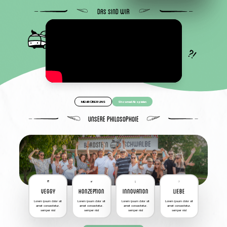
Das sind wir
MEHR ÜBER UNS
Showreel Abspielen
Unsere Philosophoie
Veggy
Honzeption
Innovation
Liebe
Lorem ipsum dolor sit
Lorem ipsum dolor sit
Lorem ipsum dolor sit
Lorem ipsum dolor sit
amet consectetur.
amet consectetur.
amet consectetur.
amet consectetur.
semper nisl
semper nisl
semper nisl
semper nisl