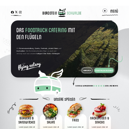
MENÜ
Das
Foodtruck Catering
mit
den Flügeln
Ob
Firmenveranstaltung, Events, Festivals, private Feiern
und
Hochzeiten
: Die Bordsteinschwalbe fliegt zu euch und
versorgt euch aus unseren
kultigen 69er-Retro-Anhängern
ANRUFEN
FOODTRUCK BUCHEN
GOOGLE & FACEBOOK
200+ REVIEWS
UNSERE SPEISEN
BURGERS &
BOWLS &
NACHSPEISEN &
FRIES
SANDWITCHES
SALATE
SNACKS
Lorem ipsum dolor sit
Lorem ipsum dolor sit
Lorem ipsum dolor sit
Lorem ipsum dolor sit