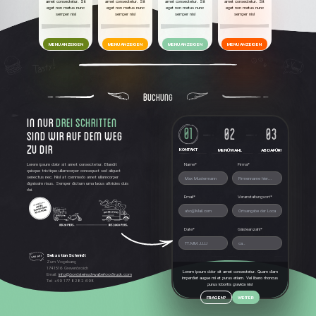
amet consectetur. Sit
amet consectetur. Sit
amet consectetur. Sit
amet consectetur. Sit
eget non metus nunc
eget non metus nunc
eget non metus nunc
eget non metus nunc
semper nisl
semper nisl
semper nisl
semper nisl
MENU ANZEIGEN
MENU ANZEIGEN
MENU ANZEIGEN
MENU ANZEIGEN
BUCHUNG
IN NUR
drei SCHRITTEN
01
03
02
SIND WIR AUF DEM WEG
ZU DIR
KONTAKT
AB DAFÜR!
MENÜWAHL
Name*
Firma*
Lorem ipsum dolor sit amet consectetur. Blandit
quisque tristique ullamcorper consequat sed aliquet
senectus nec. Nisl at commodo amet ullamcorper
dignissim risus. Semper dictum urna lacus ultricies duis
dui.
Email*
Veranstaltungsort*
Date*
Gästeanzahl*
Sebastian Schmidt
Zum Vogelsang
1741516 Grevenbroich
Lorem ipsum dolor sit amet consectetur. Quam diam
Email:
info@bordsteinschwalbefoodtruck.com
imperdiet augue mi et purus etiam. Vel libero rhoncus
Tel: +49 177 8282 698
purus lobortis gravida nisl
FRAGEN?
WEITER